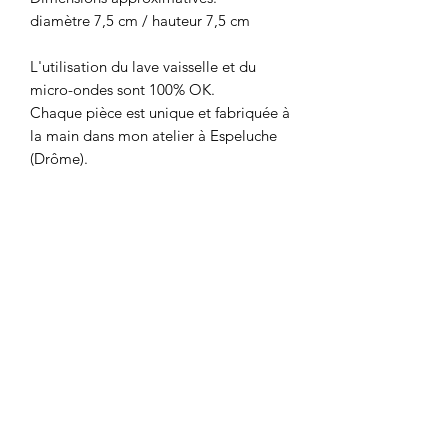
diamètre 7,5 cm / hauteur 7,5 cm
L'utilisation du lave vaisselle et du
micro-ondes sont 100% OK.
Chaque pièce est unique et fabriquée à
la main dans mon atelier à Espeluche
(Drôme).
Les dimensions, capacités et couleurs
de chaque pièce peuvent légèrement
varier.
Conditions de livraison.
Envoi en France métropolitaine en
colissimo à domicile.
(Tarifs La Poste en fonction du poids
total du colis)