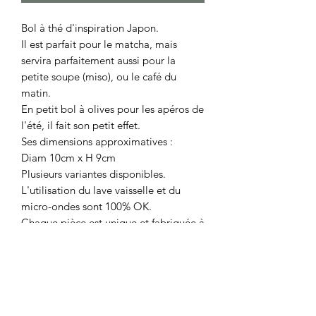
Bol à thé d'inspiration Japon.
Il est parfait pour le matcha, mais
servira parfaitement aussi pour la
petite soupe (miso), ou le café du
matin.
En petit bol à olives pour les apéros de
l'été, il fait son petit effet.
Ses dimensions approximatives :
Diam 10cm x H 9cm
Plusieurs variantes disponibles.
L'utilisation du lave vaisselle et du
micro-ondes sont 100% OK.
Chaque pièce est unique et fabriquée à
la main dans mon atelier à Espeluche
(Drôme).
Les dimensions, capacités et couleurs
de chaque pièce peuvent légèrement
varier.